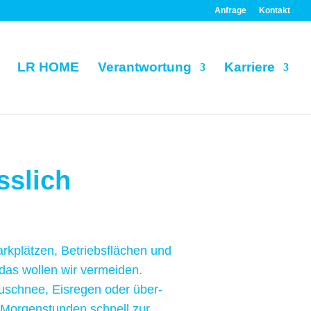
Anfrage
Kontakt
LR HOME
Verantwortung
Karriere
sslich
rkplätzen, Betriebs­flächen und
das wollen wir vermeiden.
euschnee, Eisregen oder über­
 Morgen­stunden schnell zur