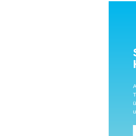
A
T
ü
u