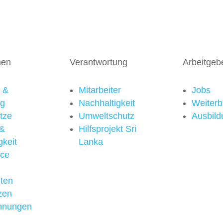
men
Verantwortung
Arbeitgeb
n &
Mitarbeiter
Jobs
ng
Nachhaltigkeit
Weiterb
tze
Umweltschutz
Ausbild
 &
Hilfsprojekt Sri
gkeit
Lanka
rce
iten
zen
hnungen