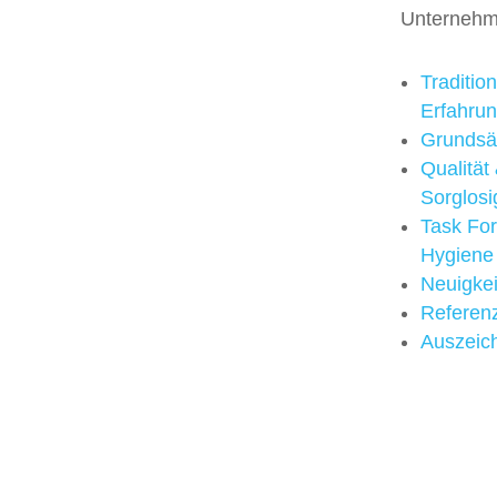
Unterneh
Traditio
Erfahru
Grundsä
Qualität
Sorglosi
Task Fo
Hygiene
Neuigke
Referen
Auszeic