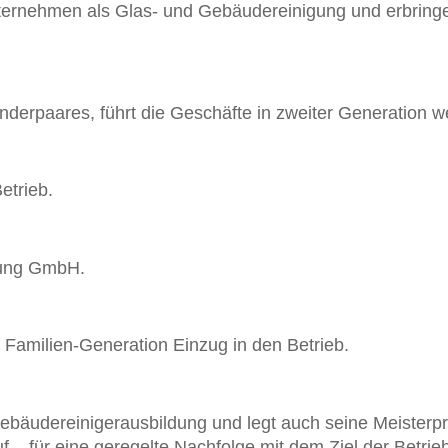
er­nehmen als Glas- und Gebäude­reinigung und erbring
derpaares, führt die Geschäfte in zweiter Generation we
etrieb.
gung GmbH.
te Familien-Generation Einzug in den Betrieb.
bäude­reiniger­ausbildung und legt auch seine Meister­pr
uf – für eine geregelte Nach­folge mit dem Ziel der Betrie