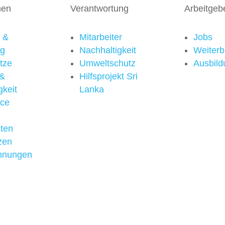
men
Verantwortung
Arbeitgeb
n &
Mitarbeiter
Jobs
ng
Nachhaltigkeit
Weiterb
tze
Umweltschutz
Ausbild
 &
Hilfsprojekt Sri
gkeit
Lanka
rce
iten
zen
hnungen