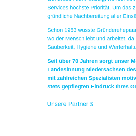
Services höchste Priorität. Um das z
gründ­liche Nach­bereitung aller Eins
Schon 1953 wusste Gründer­ehe­paar
wo der Mensch lebt und arbeitet, da 
Sauber­keit, Hygiene und Wert­erhal
Seit über 70 Jahren sorgt unser Mei
Landes­innung Nieder­sachsen des
mit zahlreichen Spezialisten moti
stets gepflegten Eindruck Ihres 
Unsere Partner