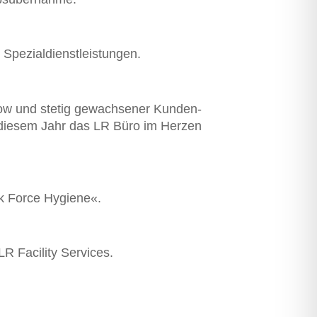
pezial­dienst­leistungen.
how und stetig gewachsener Kunden­
in diesem Jahr das LR Büro im Herzen
sk Force Hygiene«.
LR Facility Services.