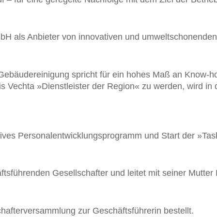
bH als Anbieter von innovativen und umwelt­schonenden S
 Gebäude­reinigung spricht für ein hohes Maß an Know-
reis Vechta »Dienst­leister der Region« zu werden, wird 
ves Personal­ent­wicklungs­programm und Start der »Ta
s­führenden Gesell­schafter und leitet mit seiner Mutter 
chafter­versammlung zur Geschäfts­führerin bestellt.