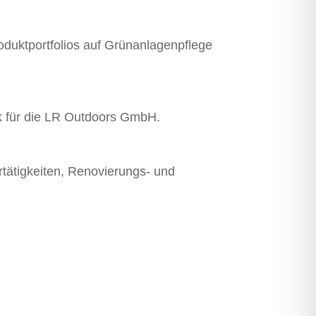
kt­portfolios auf Grün­anlagen­pflege
k für die LR Outdoors GmbH.
tätigkeiten, Renovierungs- und