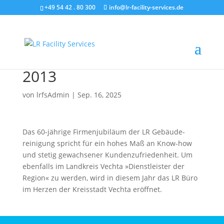
+49 54 42 . 80 300
info@lr-facility-services.de
2013
von
lrfsAdmin
|
Sep. 16, 2025
Das 60-jährige Firmen­jubiläum der LR Gebäude­
reinigung spricht für ein hohes Maß an Know-how
und stetig gewachsener Kunden­zufrieden­heit. Um
ebenfalls im Land­kreis Vechta »Dienst­leister der
Region« zu werden, wird in diesem Jahr das LR Büro
im Herzen der Kreis­stadt Vechta eröffnet.